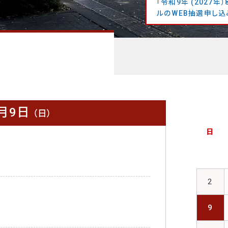
『令和9年 (2027
ルのWEB抽選申し込
月9日
（日）
日
2
9