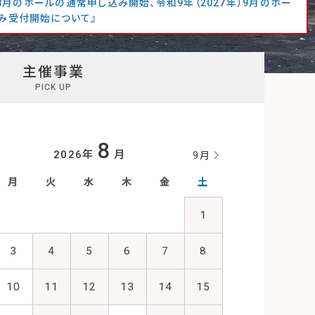
年）8月のホールの通常申し込み開始、令和9年（2027年）9月のホー
み受付開始について』
主催事業
PICK UP
8
2026年
月
9月
月
火
水
木
金
土
1
3
4
5
6
7
8
10
11
12
13
14
15