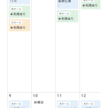
中ホール
長野公演
16:30
★利用あり
中ホール
中ホール
★利用あり
9
★利用あり
小ホール
★利用あり
9
10
11
12
1
休館日
大ホール
大ホール
大ホール