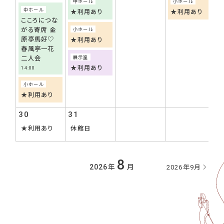
中ホール
小ホール
中ホール
★利用あり
★利用あり
こころにつな
がる寄席 金
小ホール
原亭馬好♡
★利用あり
春風亭一花
展示室
二人会
★利用あり
14:00
小ホール
★利用あり
30
31
★利用あり
休館日
8
2026年
月
2026年9月