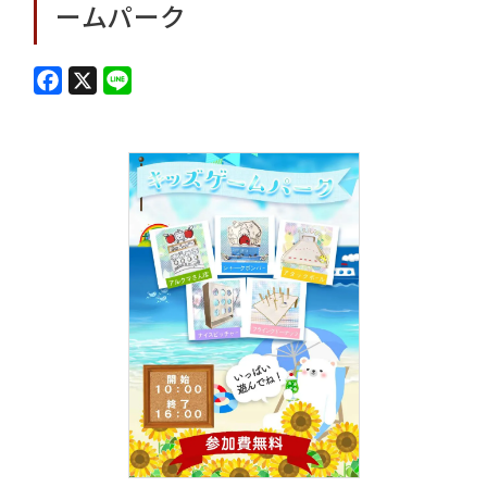
ームパーク
F
X
L
a
i
c
n
e
e
b
o
o
k