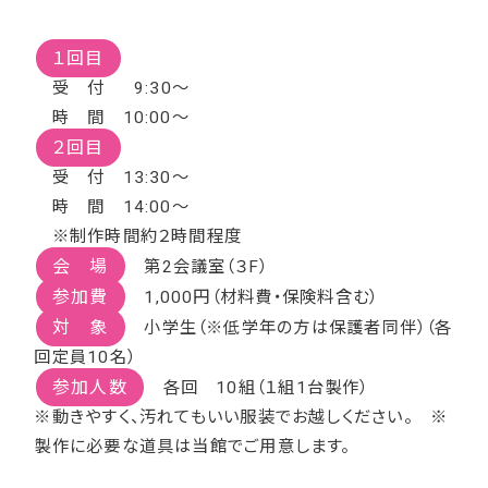
１回目
受 付 9:30～
時 間 10:00～
２回目
受 付 13:30～
時 間 14:00～
※制作時間約２時間程度
会 場
第2会議室（３F）
参加費
1,000円（材料費・保険料含む）
対 象
小学生（※低学年の方は保護者同伴）（各
回定員10名）
参加人数
各回 10組（１組1台製作）
※動きやすく、汚れてもいい服装でお越しください。 ※
製作に必要な道具は当館でご用意します。