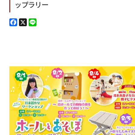
ップラリー
F
X
L
a
i
c
n
e
e
b
o
o
k