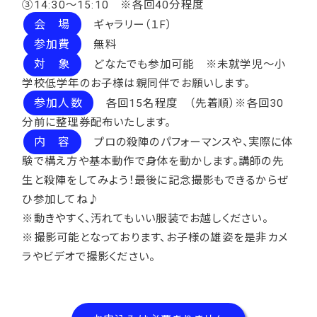
③14:30～15:10 ※各回40分程度
会 場
ギャラリー（１F）
参加費
無料
対 象
どなたでも参加可能 ※未就学児～小
学校低学年のお子様は親同伴でお願いします。
参加人数
各回15名程度 （先着順）※各回30
分前に整理券配布いたします。
内 容
プロの殺陣のパフォーマンスや、実際に体
験で構え方や基本動作で身体を動かします。講師の先
生と殺陣をしてみよう！最後に記念撮影もできるからぜ
ひ参加してね♪
※動きやすく、汚れてもいい服装でお越しください。
※撮影可能となっております、お子様の雄姿を是非カメ
ラやビデオで撮影ください。