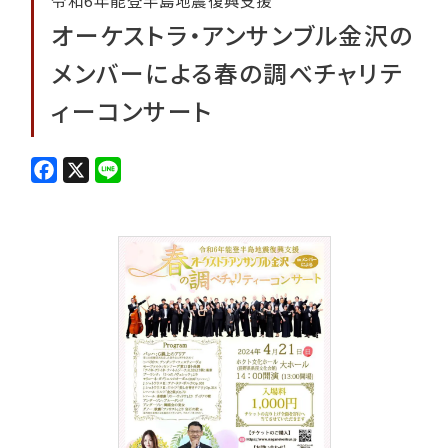
令和6年能登半島地震復興支援
オーケストラ・アンサンブル金沢の
メンバーによる春の調べチャリテ
ィーコンサート
F
X
L
a
i
c
n
e
e
b
o
o
k