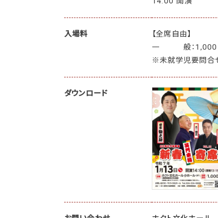
14:00 開演
入場料
【全席自由】
一 般：1,000
※未就学児要問合
ダウンロード