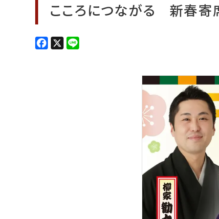
こころにつながる 新春寄席 
F
X
L
a
i
c
n
e
e
b
o
o
k