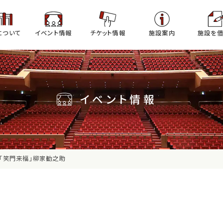
について
イベント情報
チケット情報
施設案内
施設を借
イベント情報
2「笑門来福」柳家勧之助