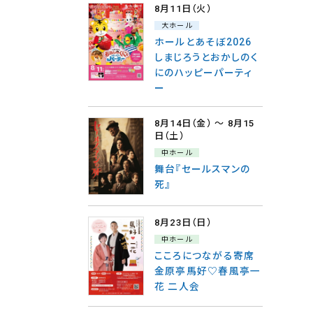
8月11日
（火）
大ホール
ホールとあそぼ2026
しまじろうとおかしのく
にのハッピーパーティ
ー
8月14日
（金）
〜 8月15
日
（土）
中ホール
舞台『セールスマンの
死』
8月23日
（日）
中ホール
こころにつながる寄席
金原亭馬好♡春風亭一
花 二人会