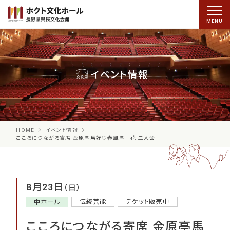
イベント情報
HOME
イベント情報
こころにつながる寄席 金原亭馬好♡春風亭一花 二人会
8月23日
（日）
伝統芸能
チケット販売中
中ホール
こころにつながる寄席 金原亭馬