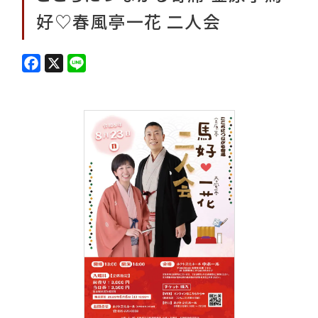
好♡春風亭一花 二人会
F
X
L
a
i
c
n
e
e
b
o
o
k