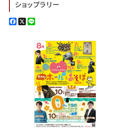
ショップラリー
F
X
L
a
i
c
n
e
e
b
o
o
k