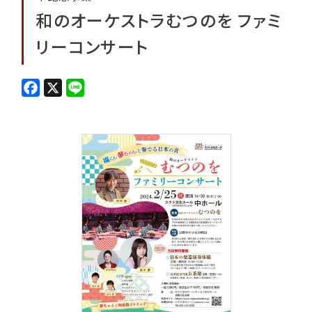
和のオーケストラむつのを ファミ
リーコンサート
F
X
L
a
i
c
n
e
e
b
o
o
k