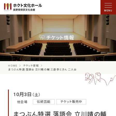
チケット情報
HOME
チケット情報
まつぶん特選 落語会 立川晴の輔 三遊亭ときん 二人会
10月3日
（土）
伝統芸能
チケット販売中
他会場
まつぶん特選 落語会 立川晴の輔