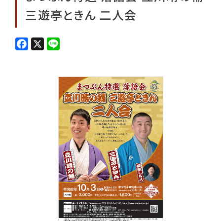
三遊亭ときん 二人会
F
X
L
a
i
c
n
e
e
b
o
o
k