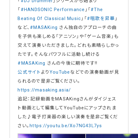
「
#DJ Drummer
」シリーズから始まり
「
#HANDSONIC Performance
」「
#The
Beating Of Classical Music
」「
#唱歌を昇華
」
など、
#MASAKing
さん独自のアプローチの曲
を子供も楽しめる「アニソン」や「ゲーム音楽」も
交えて演奏いただきました。どれも素晴らしかっ
たです。そんなパワフルに活動し続ける
#MASAKing
さんの今後に期待です!!
公式サイト
より
YouTube
などでの演奏動画が見
られるので是非ご覧ください。
https://masaking.asia/
追記：記録動画をMASAKingさんがダイジェス
ト動画として編集してYouTubeにアップされま
した♪電子打楽器の楽しい演奏を是非ご覧くだ
さい。
https://youtu.be/Xo7NG43L7ys