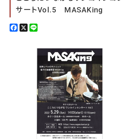
サートVol.5 MASAKing
F
X
L
a
i
c
n
e
e
b
o
o
k