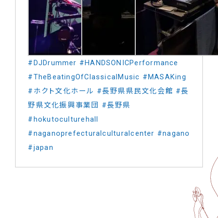
#DJDrummer
#HANDSONICPerformance
#TheBeatingOfClassicalMusic
#MASAKing
#ホクト文化ホール
#長野県県民文化会館
#長
野県文化振興事業団
#長野県
#hokutoculturehall
#naganoprefecturalculturalcenter
#nagano
#japan