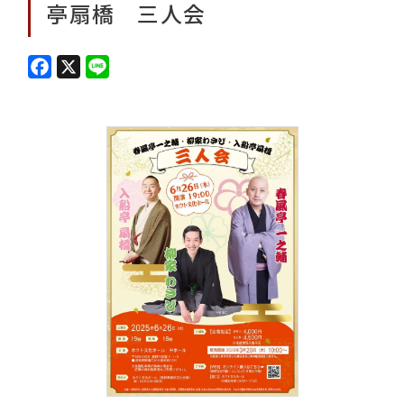
亭扇橋 三人会
F
X
L
a
i
c
n
e
e
b
o
o
k