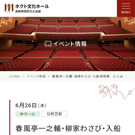
イベント情報
HOME
イベント情報
春風亭一之輔・柳家わさび・入船亭扇橋 三人会
6月26日
（木）
伝統芸能
中ホール
春風亭一之輔・柳家わさび・入船