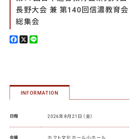
長野大会 兼 第140回信濃教育会
総集会
F
X
L
a
i
c
n
e
e
b
o
o
k
INFORMATION
2026年8月21日
（金）
日程
ホクト文化ホール小ホール
会場